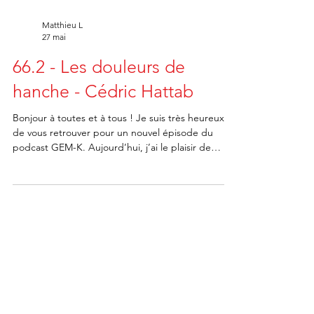
Matthieu L
27 mai
66.2 - Les douleurs de
hanche - Cédric Hattab
Bonjour à toutes et à tous ! Je suis très heureux
de vous retrouver pour un nouvel épisode du
podcast GEM-K. Aujourd’hui, j’ai le plaisir de
recevoir Fabrice Barillec, kinésithérapeute expert
en pathologies musculosquelettiques, spécialiste
des rachialgies. Formateur en formation initiale et
continue, il apporte une expertise rare et
précieuse. Dans cette série en 2 épisodes, nous
plongeons dans les rachialgies au sens large pour
mettre de l’ordre dans la complexité.