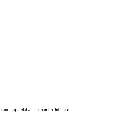
e
tendinopathie
hanche membre inférieur