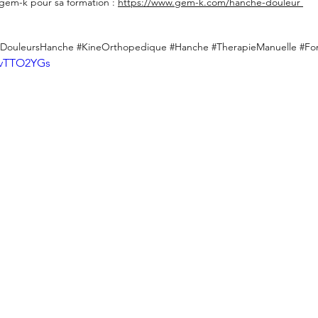
gem-k pour sa formation : 
https://www.gem-k.com/hanche-douleur 
#DouleursHanche
#KineOrthopedique
#Hanche
#TherapieManuelle
#Fo
A9vTTO2YGs