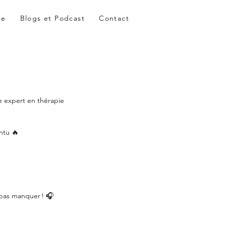
me
Blogs et Podcast
Contact
e expert en thérapie 
ntu 🔥 
pas manquer ! 🎧 