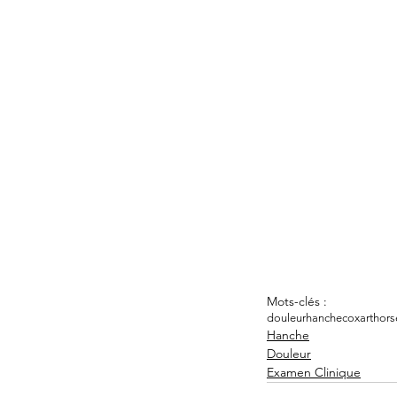
Mots-clés :
douleur
hanche
coxarthors
Hanche
Douleur
Examen Clinique