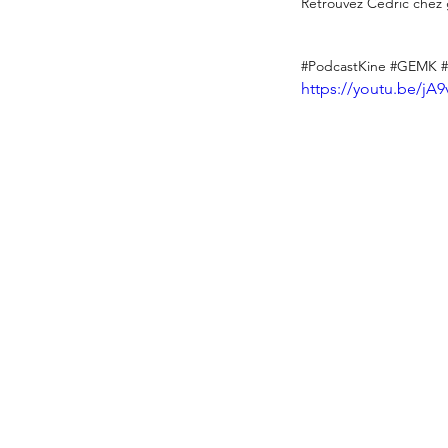
Retrouvez Cedric chez 
#PodcastKine
#GEMK
https://youtu.be/j