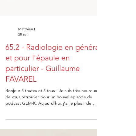
Matthieu L
28 avr.
65.2 - Radiologie en général
et pour l'épaule en
particulier - Guillaume
FAVAREL
Bonjour à toutes et à tous ! Je suis très heureux
de vous retrouver pour un nouvel épisode du
podcast GEM-K. Aujourd’hui, j’ai le plaisir de
recevoir Fabrice Barillec, kinésithérapeute expert
en pathologies musculosquelettiques, spécialiste
des rachialgies. Formateur en formation initiale et