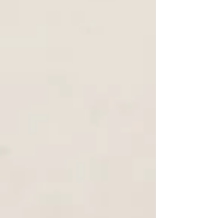
continue, il apporte une expertise rare et
précieuse. Dans cette série en 2 épisodes, nous
plongeons dans les rachialgies au sens large pour
mettre de l’ordre dans la complexité.