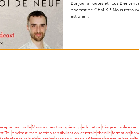
Bonjour à Toutes et Tous Bienvenu
podcast de GEM-K!! Nous retrouvons aujourd
est une...
érapie manuelle
Masso-kinésithérapie
ebp
education
triage
épaule
exame
nt'Tell
podcast
rééducation
sensibilisation centrale
cheville
formation
han
écologie
neurologie
exercice
drapeaux
genou
Réforme
communication
h