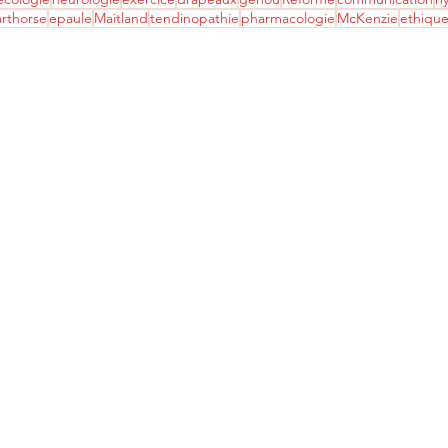
rthorse
epaule
Maitland
tendinopathie
pharmacologie
McKenzie
ethiqu