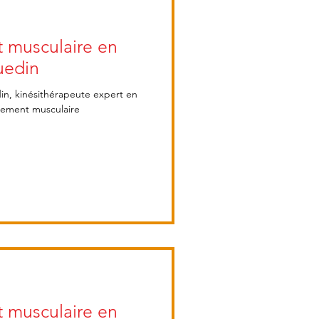
t musculaire en
uedin
din, kinésithérapeute expert en
cement musculaire
t musculaire en