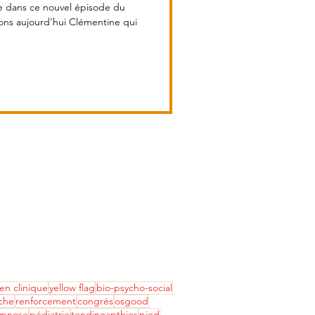
e dans ce nouvel épisode du
'hui Clémentine qui
n clinique
yellow flag
bio-psycho-social
che
renforcement
congrés
osgood
ypnose
pédiatrie
tendinoapthies
pied