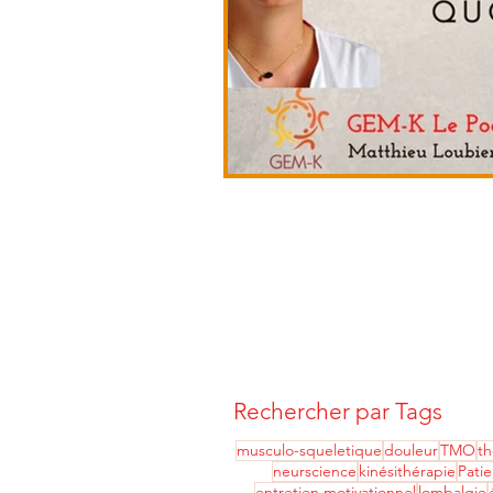
Rechercher par Tags
musculo-squeletique
douleur
TMO
th
neurscience
kinésithérapie
Patie
entretien motivationnel
lombalgie