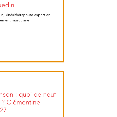
uedin
din, kinésithérapeute expert en
cement musculaire
nson : quoi de neuf
n ? Clémentine
°27