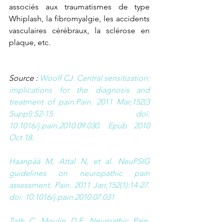
associés aux traumatismes de type 
Whiplash, la fibromyalgie, les accidents 
vasculaires cérébraux, la sclérose en 
plaque, etc.
Source : 
Woolf CJ. Central sensitization: 
implications for the diagnosis and 
treatment of pain.Pain. 2011 Mar;152(3 
Suppl):S2-15. doi: 
10.1016/j.pain.2010.09.030. Epub 2010 
Oct 18. 
Haanpää M, Attal N, et al. NeuPSIG 
guidelines on neuropathic pain 
assessment. Pain. 2011 Jan;152(1):14-27. 
doi: 10.1016/j.pain.2010.07.031
Toth C. Moulin D.E. Neurpathic Pain, 