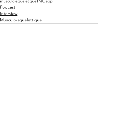
musculo-squeletique
TMO
ebp
Podcast
Interview
Musculo-squelettique
Commentaires
Rédigez un commentaire...