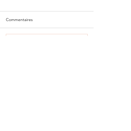
Commentaires
Rédigez un commentaire...