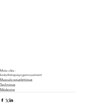
Mots-clés :
kinésithérapie
yoga
mouvement
Musculo-squelettique
Technique
Médecine