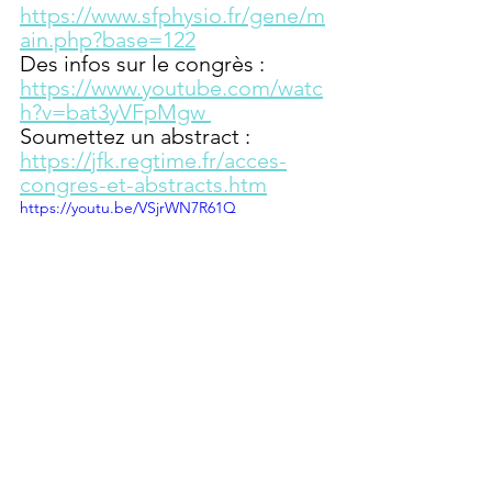
https://www.sfphysio.fr/gene/m
ain.php?base=122
Des infos sur le congrès : 
https://www.youtube.com/watc
h?v=bat3yVFpMgw 
Soumettez un abstract : 
https://jfk.regtime.fr/acces-
congres-et-abstracts.htm
https://youtu.be/VSjrWN7R61Q