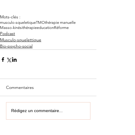
Mots-clés :
musculo-squeletique
TMO
thérapie manuelle
Masso-kinésithérapie
education
Réforme
Podcast
Musculo-squelettique
Bio-psycho-social
Commentaires
Rédigez un commentaire...