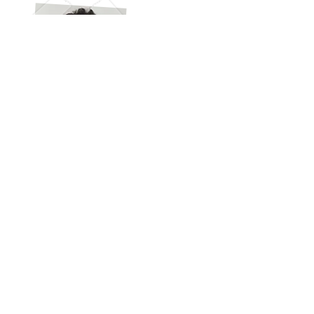
CV
Informations, programme et inscriptions
Contactez nous !
©
2016 - 2025
. GEM-K Tous droits
réservés.
Mentions Légales